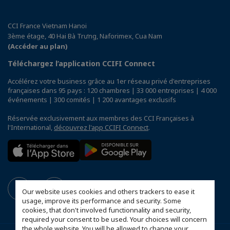
CCI France Vietnam Hanoi
3ème étage, 40 Hai Bà Trưng, Naforimex, Cua Nam
(Accéder au plan)
Téléchargez l’application CCIFI Connect
Accélérez votre business grâce au 1er réseau privé d'entreprises
françaises dans 95 pays : 120 chambres | 33 000 entreprises | 4 000
événements | 300 comités | 1 200 avantages exclusifs
Réservée exclusivement aux membres des CCI Françaises à
l'International,
découvrez l'app CCIFI Connect
.
Our website uses cookies and others trackers to ease it
usage, improve its performance and security. Some
cookies, that don't involved functionnality and security,
required your consent to be used. Your choices will concern
the whole website. You will be allowed to change your