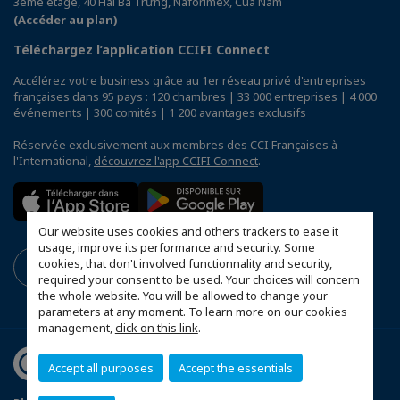
3ème étage, 40 Hai Bà Trưng, Naforimex, Cua Nam
(Accéder au plan)
Téléchargez l’application CCIFI Connect
Accélérez votre business grâce au 1er réseau privé d'entreprises
françaises dans 95 pays : 120 chambres | 33 000 entreprises | 4 000
événements | 300 comités | 1 200 avantages exclusifs
Réservée exclusivement aux membres des CCI Françaises à
l'International,
découvrez l'app CCIFI Connect
.
Our website uses cookies and others trackers to ease it
usage, improve its performance and security. Some
cookies, that don't involved functionnality and security,
required your consent to be used. Your choices will concern
the whole website. You will be allowed to change your
parameters at any moment. To learn more on our cookies
management,
click on this link
.
Accept all purposes
Accept the essentials