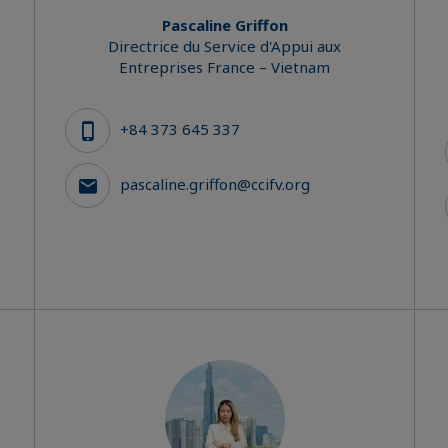
Pascaline Griffon
Directrice du Service d'Appui aux
Entreprises France – Vietnam
+84 373 645 337
pascaline.griffon@ccifv.org