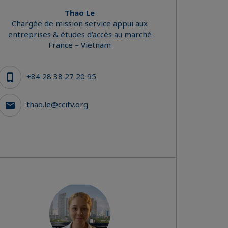
Thao Le
Chargée de mission service appui aux
entreprises & études d’accès au marché
France – Vietnam
+84 28 38 27 20 95
thao.le@ccifv.org