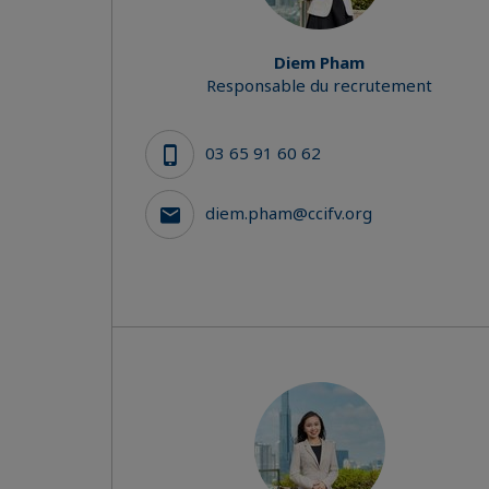
Diem Pham
Responsable du recrutement
03 65 91 60 62
diem.pham@ccifv.org