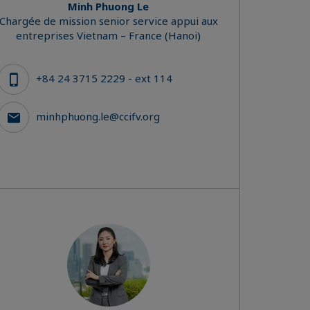
Minh Phuong Le
Chargée de mission senior service appui aux
entreprises Vietnam – France (Hanoi)
+84 24 3715 2229 - ext 114
minhphuong.le@ccifv.org