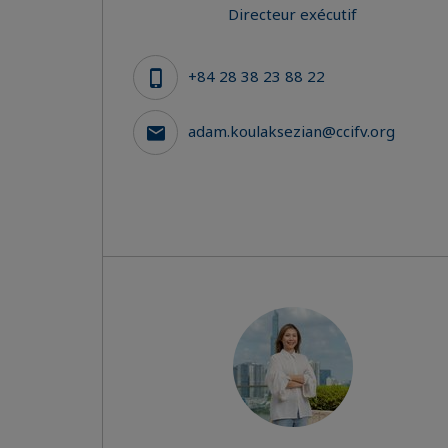
Directeur exécutif
+84 28 38 23 88 22
adam.koulaksezian@ccifv.org