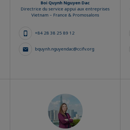
Boi Quynh Nguyen Dac
Directrice du service appui aux entreprises
Vietnam – France & Promosalons
+84 28 38 25 89 12
bquynh.nguyendac@ccifv.org