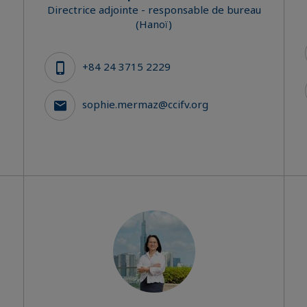
Directrice adjointe - responsable de bureau
(Hanoï)
+84 24 3715 2229
sophie.mermaz@ccifv.org