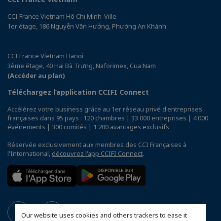
CCI France Vietnam Hô Chi Minh-Ville
1er étage, 186 Nguyễn Văn Hưởng, Phường An Khánh
CCI France Vietnam Hanoi
3ème étage, 40 Hai Bà Trưng, Naforimex, Cua Nam
(Accéder au plan)
Téléchargez l’application CCIFI Connect
Accélérez votre business grâce au 1er réseau privé d'entreprises
françaises dans 95 pays : 120 chambres | 33 000 entreprises | 4 000
événements | 300 comités | 1 200 avantages exclusifs
Réservée exclusivement aux membres des CCI Françaises à
l'International,
découvrez l'app CCIFI Connect
.
Our website uses cookies and others trackers to ease it