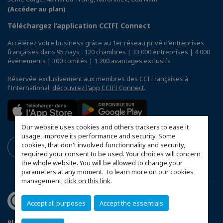
(Accéder au plan)
Téléchargez l’application CCIFI Connect
Accélérez votre business grâce au 1er réseau privé d'entreprises
françaises dans 95 pays : 120 chambres | 33 000 entreprises | 4 000
événements | 300 comités | 1 200 avantages exclusifs
Réservée exclusivement aux membres des CCI Françaises à
l'International,
découvrez l'app CCIFI Connect
.
Our website uses cookies and others trackers to ease it
usage, improve its performance and security. Some
cookies, that don't involved functionnality and security,
required your consent to be used. Your choices will concern
the whole website. You will be allowed to change your
parameters at any moment. To learn more on our cookies
management,
click on this link
.
Accept all purposes
Accept the essentials
Plan du site
Mentions légales