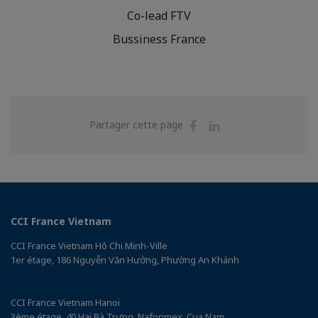
Co-lead FTV
Bussiness France
Partager
Partager
Partager cette page
sur
sur
Facebook
Linkedin
CCI France Vietnam
CCI France Vietnam Hô Chi Minh-Ville
1er étage, 186 Nguyễn Văn Hưởng, Phường An Khánh
CCI France Vietnam Hanoi
3ème étage, 40 Hai Bà Trưng, Naforimex, Cua Nam