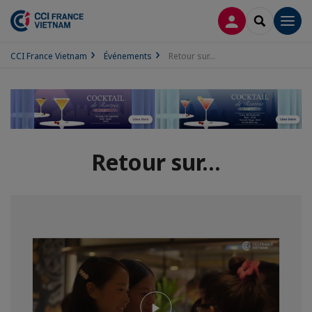
CONNEXION
RECHERCH
Men
CCI France Vietnam
Événements
Retour sur...
Retour sur...