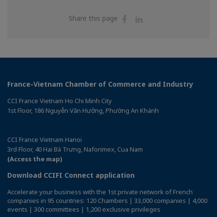
Share
Share
Share this page
on
on
Facebook
Linkedin
France-Vietnam Chamber of Commerce and Industry
CCI France Vietnam Ho Chi Minh City
1st Floor, 186 Nguyễn Văn Hưởng, Phường An Khánh
CCI France Vietnam Hanoi
3rd Floor, 40 Hai Bà Trưng, Naforimex, Cua Nam
(Access the map)
Download CCIFI Connect application
Accelerate your business with the 1st private network of French
companies in 95 countries: 120 Chambers | 33,000 companies | 4,000
events | 300 committees | 1,200 exclusive privileges