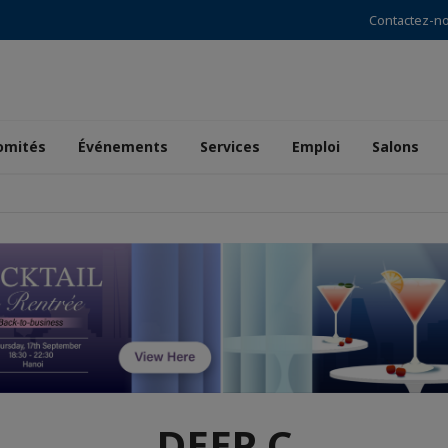
Contactez-n
omités
Événements
Services
Emploi
Salons
DEEP C