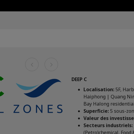
Previous
Next
DEEP C
Localisation:
5F, Harb
Haiphong | Quang Nin
Bay Halong residentia
Superficie:
5 sous-zon
Valeur des investiss
Secteurs industriels:
(Petro)chemical, Food 