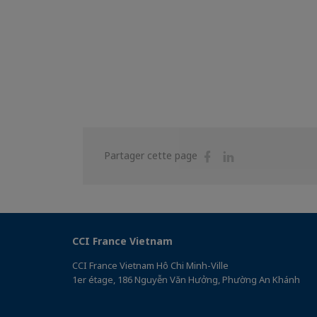
Partager
Partager
Partager cette page
sur
sur
Facebook
Linkedin
CCI France Vietnam
CCI France Vietnam Hô Chi Minh-Ville
1er étage, 186 Nguyễn Văn Hưởng, Phường An Khánh