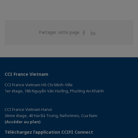
Partager
Partager
Partager cette page
sur
sur
Facebook
Linkedin
CCI France Vietnam
CCI France Vietnam Hô Chi Minh-Ville
1er étage, 186 Nguyễn Văn Hưởng, Phường An Khánh
CCI France Vietnam Hanoi
3ème étage, 40 Hai Bà Trưng, Naforimex, Cua Nam
(Accéder au plan)
Téléchargez l’application CCIFI Connect