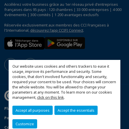
Accélérez votre business grâce au 1er réseau privé d'entreprises
françaises dans 95 pays : 120 chambres | 33 000 entreprises | 4 000
événements | 300 comités | 1 200 avantages exclusifs
Réservée exclusivement aux membres des CCI Françaises à
l'International,
découvrez l'app CCIFI Connect
.
Our website uses cookies and others trackers to ease it
usage, improve its performance and security. Some
cookies, that don't involved functionnality and security,
required your consent to be used. Your choices will concern
the whole website. You will be allowed to change your
parameters at any moment. To learn more on our cookies
management,
click on this link
.
Plan du site
Mentions légales
Accept all purposes
Accept the essentials
Politique de confidentialité
Customize
Configurer vos préférences cookies