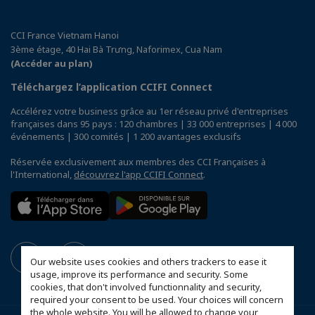
CCI France Vietnam Hanoi
3ème étage, 40 Hai Bà Trưng, Naforimex, Cua Nam
(Accéder au plan)
Téléchargez l’application CCIFI Connect
Accélérez votre business grâce au 1er réseau privé d'entreprises
françaises dans 95 pays : 120 chambres | 33 000 entreprises | 4 000
événements | 300 comités | 1 200 avantages exclusifs
Réservée exclusivement aux membres des CCI Françaises à
l'International,
découvrez l'app CCIFI Connect
.
Our website uses cookies and others trackers to ease it
usage, improve its performance and security. Some
cookies, that don't involved functionnality and security,
required your consent to be used. Your choices will concern
the whole website. You will be allowed to change your