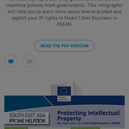
incentive policies from governments. This infographic
will help you to learn more about how to protect and
exploit your IP rights in Smart Cities Business in
ASEAN.
READ THE PDF VERSION
Voir
Voir
en
en
mode
mode
carousel
mosaïque