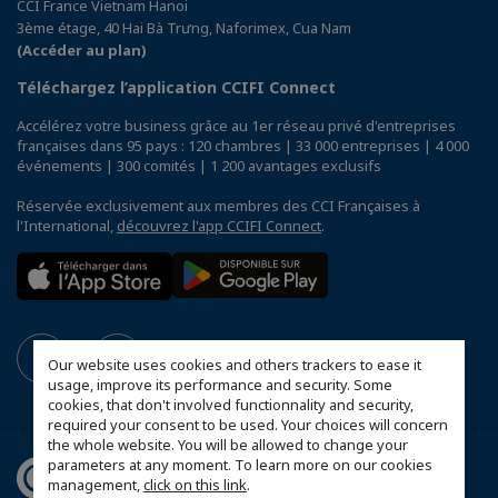
CCI France Vietnam Hanoi
3ème étage, 40 Hai Bà Trưng, Naforimex, Cua Nam
(Accéder au plan)
Téléchargez l’application CCIFI Connect
Accélérez votre business grâce au 1er réseau privé d'entreprises
françaises dans 95 pays : 120 chambres | 33 000 entreprises | 4 000
événements | 300 comités | 1 200 avantages exclusifs
Réservée exclusivement aux membres des CCI Françaises à
l'International,
découvrez l'app CCIFI Connect
.
Our website uses cookies and others trackers to ease it
usage, improve its performance and security. Some
cookies, that don't involved functionnality and security,
required your consent to be used. Your choices will concern
the whole website. You will be allowed to change your
parameters at any moment. To learn more on our cookies
management,
click on this link
.