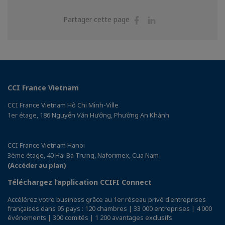
Partager
Partager
Partager cette page
sur
sur
Facebook
Linkedin
CCI France Vietnam
CCI France Vietnam Hô Chi Minh-Ville
1er étage, 186 Nguyễn Văn Hưởng, Phường An Khánh
CCI France Vietnam Hanoi
3ème étage, 40 Hai Bà Trưng, Naforimex, Cua Nam
(Accéder au plan)
Téléchargez l’application CCIFI Connect
Accélérez votre business grâce au 1er réseau privé d'entreprises
françaises dans 95 pays : 120 chambres | 33 000 entreprises | 4 000
événements | 300 comités | 1 200 avantages exclusifs