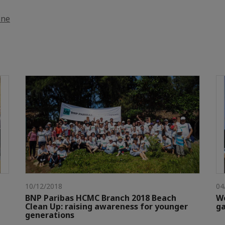
ine
10/12/2018
04
BNP Paribas HCMC Branch 2018 Beach
Wo
Clean Up: raising awareness for younger
g
generations