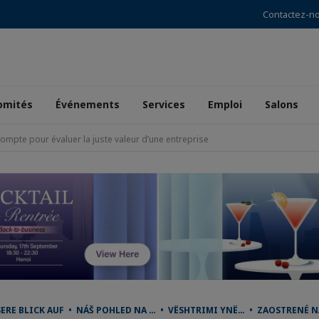
Contactez-n
omités
Événements
Services
Emploi
Salons
compte pour évaluer la juste valeur d’une entreprise
ERE BLICK AUF • NÁŠ POHLED NA … • VËSHTRIMI YNË… • ZAOSTRENÉ 