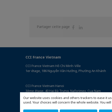
Partager
Partager
Partager cette page
sur
sur
Facebook
Linkedin
CCI France Vietnam
CCI France Vietnam Hô Chi Minh-Ville
1er étage, 186 Nguyễn Văn Hưởng, Phường An Khánh
CCI France Vietnam Hanoi
3ème étage, 40 Hai Bà Trưng, Naforimex, Cua Nam
(Accéder au plan)
Our website uses cookies and others trackers to ease it us
used. Your choices will concern the whole website. You w