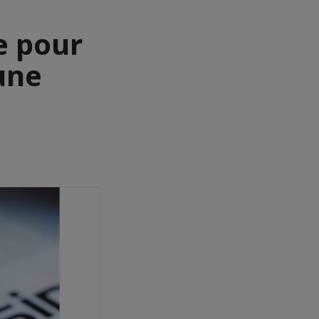
e pour
’une