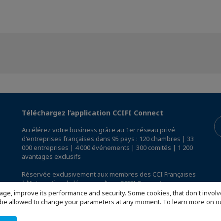
Téléchargez l’application CCIFI Connect
Accélérez votre business grâce au 1er réseau privé
d'entreprises françaises dans 95 pays : 120 chambres | 33
000 entreprises | 4 000 événements | 300 comités | 1 200
avantages exclusifs
Réservée exclusivement aux membres des CCI Françaises
à l'International,
découvrez l'app CCIFI Connect
.
age, improve its performance and security. Some cookies, that don't involv
ill be allowed to change your parameters at any moment. To learn more on