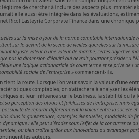
e l’évaluation de la valeur sans tenir compte uniquement d’é
st légitime de chercher à inclure des aspects plus immatériel
urrait elle aussi être intégrée dans les évaluations, estimen
net Ricol Lasteyrie Corporate Finance dans une chronique p
tuelles sur la mise à jour de la norme comptable internationale re
ttent sur le devant de la scène de vieilles querelles sur la mesure
milant la juste valeur à une valeur de marché, certes objective mai
gre pas la dimension d'équité qui devrait pourtant présider à l'é
rivilégie une logique actionnariale de court terme et se prive de l'ut
ponsabilité sociale de l'entreprise »
commencent-ils.
tient la route. Lorsque l’on veut savoir la valeur d’une ent
aractéristiques comptables, on s’attachera à analyser les él
cifiques et leur influence sur le business, la stabilité ou la 
fet sa perception des atouts et faiblesses de l'entreprise, mais é
: possibilité de répartir différemment la valeur entre la société et 
poids dans la gouvernance, synergies éventuelles, modalités de f
n dynamique : elle peut s'éroder sous l'effet de la concurrence ou 
entale, ou bien croître grâce aux innovations ou avantages part
ontinuent les auteurs.