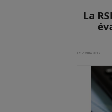
La RS
éva
Le 29/06/2017