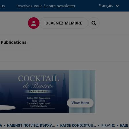
Français
ous
Inscrivez-vous à notre newsletter
CONNEXION
RECHERCHER
DEVENEZ MEMBRE
Publications
NA • НАШИЯТ ПОГЛЕД ВЪРХУ... • KATSE KOHDISTUU… • 인사이트 • НАШ В