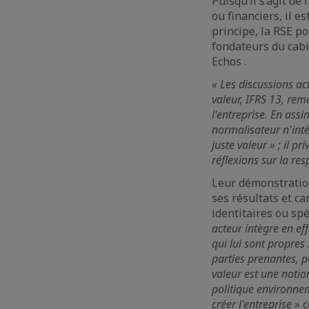
Puisqu’il s’agit d
ou financiers, il e
principe, la RSE po
fondateurs du cabi
Echos .
« Les discussions ac
valeur, IFRS 13, reme
l'entreprise. En assi
normalisateur n'intè
juste valeur » ; il p
réflexions sur la res
Leur démonstration 
ses résultats et c
identitaires ou spé
acteur intègre en ef
qui lui sont propres 
parties prenantes, 
valeur est une notio
politique environnem
créer l'entreprise »
c