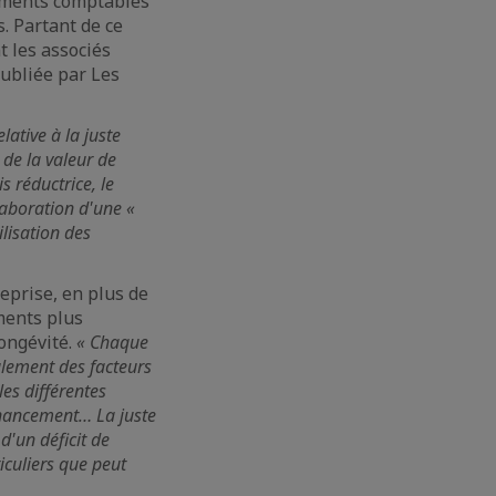
léments comptables
s. Partant de ce
t les associés
ubliée par Les
lative à la juste
 de la valeur de
s réductrice, le
laboration d'une «
ilisation des
reprise, en plus de
éments plus
longévité.
« Chaque
galement des facteurs
les différentes
inancement… La juste
d'un déficit de
iculiers que peut