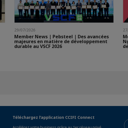
29/07/2026
27
Member News | Pebsteel | Des avancées
Me
majeures en matière de développement
N
durable au VSCF 2026
de
Téléchargez l’application CCIFI Connect
Accélérez votre business grâce au 1er réseau privé