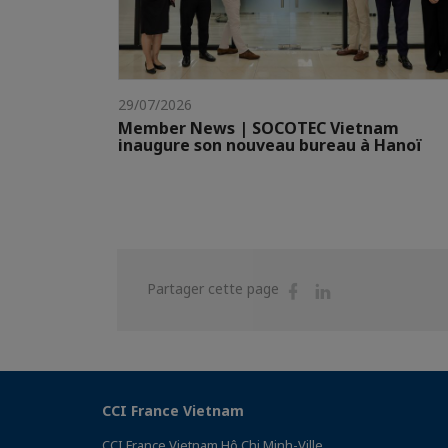
29/07/2026
Member News | SOCOTEC Vietnam
inaugure son nouveau bureau à Hanoï
Partager
Partager
Partager cette page
sur
sur
Facebook
Linkedin
CCI France Vietnam
CCI France Vietnam Hô Chi Minh-Ville