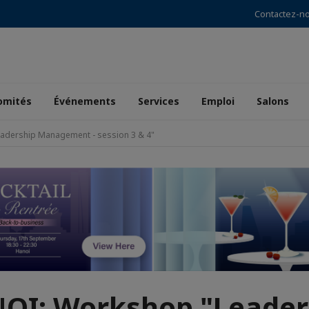
Contactez-n
omités
Événements
Services
Emploi
Salons
adership Management - session 3 & 4"
OI: Workshop "Leader