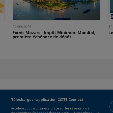
02/09/2025
10
Forvis Mazars : Impôt Minimum Mondial,
Le
première échéance de dépôt
Téléchargez l’application CCIFI Connect
Accélérez votre business grâce au 1er réseau privé
d'entreprises françaises dans 95 pays : 120 chambres | 33