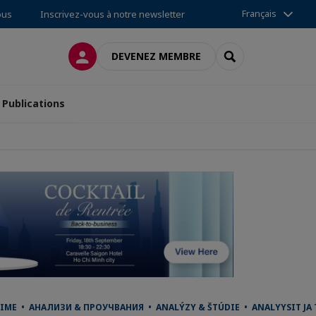
Français
ous
Inscrivez-vous à notre newsletter
CONNEXION
RECHERCHER
DEVENEZ MEMBRE
Publications
IME • АНАЛИЗИ & ПРОУЧВАНИЯ • ANALÝZY & ŠTÚDIE • ANALYYSIT JA 