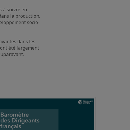
s à suivre en
dans la production.
éveloppement socio-
novantes dans les
s ont été largement
auparavant.