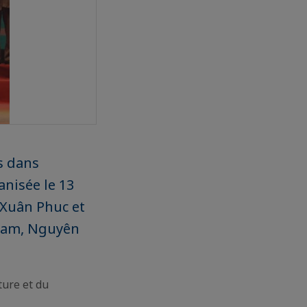
s dans
anisée le 13
Xuân Phuc et
tnam, Nguyên
ture et du