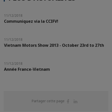
11/12/2018
Communiquez via la CCIFV!
11/12/2018
Vietnam Motors Show 2013 - October 23rd to 27th
11/12/2018
Année France-Vietnam
Partager
Partager
Partager cette page
sur
sur
Facebook
Linkedin