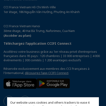
CCI France Vietnam Hô Chi Minh-Ville
1er étage, 186 Nguyễn Văn Hưởng, Phường An Khánh
CCI France Vietnam Hanoi
3ème étage, 40 Hai Bà Trưng, Naforimex, Cua Nam
(Accéder au plan)
Téléchargez l’application CCIFI Connect
Accélérez votre business grâce au 1er réseau privé d'entreprises
françaises dans 95 pays : 120 chambres | 33 000 entreprises | 4 000
événements | 300 comités | 1 200 avantages exclusifs
Réservée exclusivement aux membres des CCI Françaises à
l'International,
découvrez l'app CCIFI Connect
.
Our website uses cookies and others trackers to ease it