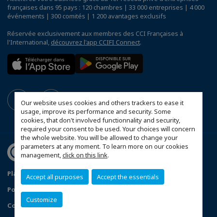
françaises dans 95 pays : 120 chambres | 33 000 entreprises | 4 000
événements | 300 comités | 1 200 avantages exclusifs
Réservée exclusivement aux membres des CCI Françaises à
l'International,
découvrez l'app CCIFI Connect
.
Our website uses cookies and others trackers to ease it
usage, improve its performance and security. Some
cookies, that don't involved functionnality and security,
required your consent to be used. Your choices will concern
the whole website. You will be allowed to change your
parameters at any moment. To learn more on our cookies
management,
click on this link
.
Plan du site
Mentions légales
Accept all purposes
Accept the essentials
Politique de confidentialité
Customize
Configurer vos préférences cookies