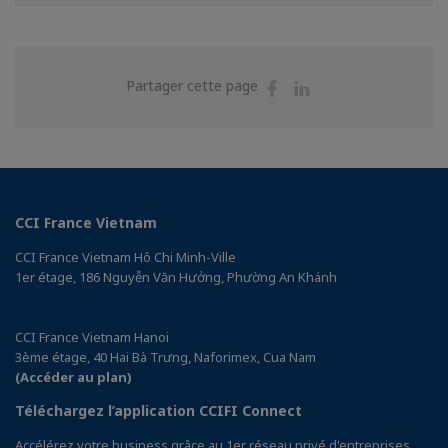
Partager
Partager
Partager cette page
sur
sur
Facebook
Linkedin
CCI France Vietnam
CCI France Vietnam Hô Chi Minh-Ville
1er étage, 186 Nguyễn Văn Hưởng, Phường An Khánh
CCI France Vietnam Hanoi
3ème étage, 40 Hai Bà Trưng, Naforimex, Cua Nam
(Accéder au plan)
Téléchargez l’application CCIFI Connect
Accélérez votre business grâce au 1er réseau privé d'entreprises