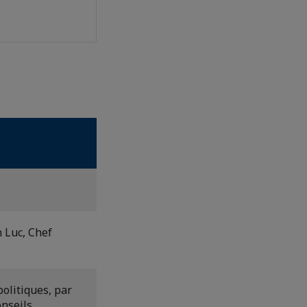
 Luc, Chef
olitiques, par
nseils