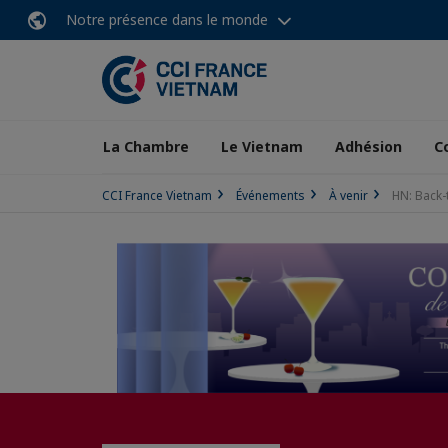
Notre présence dans le monde
La Chambre
Le Vietnam
Adhésion
C
CCI France Vietnam
Événements
À venir
HN: Back-