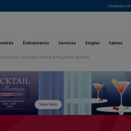
Contactez-n
omités
Événements
Services
Emploi
Salons
to-Business: Economic Outlook & Regulation Updates