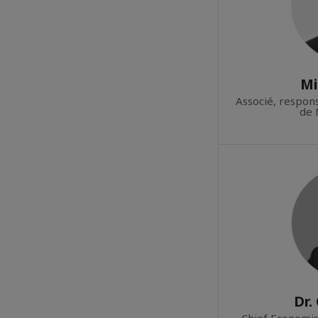
Mi
Associé, respons
de 
Dr.
Chief Economis