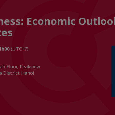
ness: Economic Outloo
tes
11h00
(UTC+7)
th Floor, Peakview
 District Hanoi