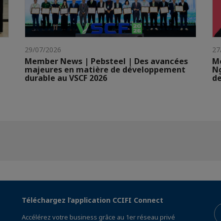
29/07/2026
27
Member News | Pebsteel | Des avancées
Me
majeures en matière de développement
N
durable au VSCF 2026
de
Téléchargez l’application CCIFI Connect
Accélérez votre business grâce au 1er réseau privé