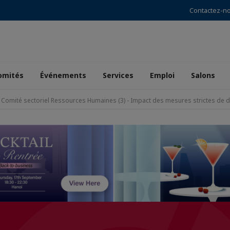
Contactez-n
omités
Événements
Services
Emploi
Salons
 Comité sectoriel Ressources Humaines (3) - Impact des mesures strictes de di