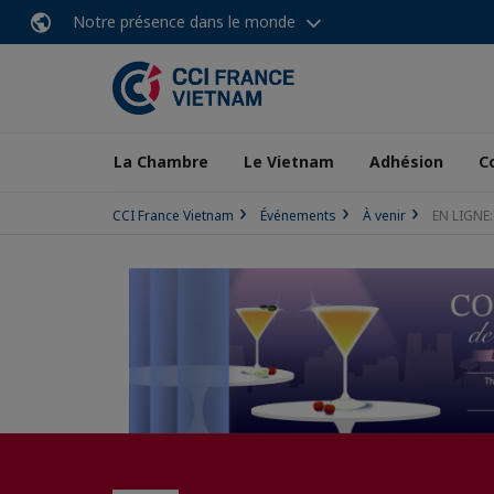
Notre présence dans le monde
La Chambre
Le Vietnam
Adhésion
C
CCI France Vietnam
Événements
À venir
EN LIGNE: