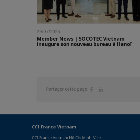
29/07/2026
Member News | SOCOTEC Vietnam
inaugure son nouveau bureau à Hanoï
Partager
Partager
Partager cette page
sur
sur
Facebook
Linkedin
CCI France Vietnam
CCI France Vietnam Hô Chi Minh-Ville