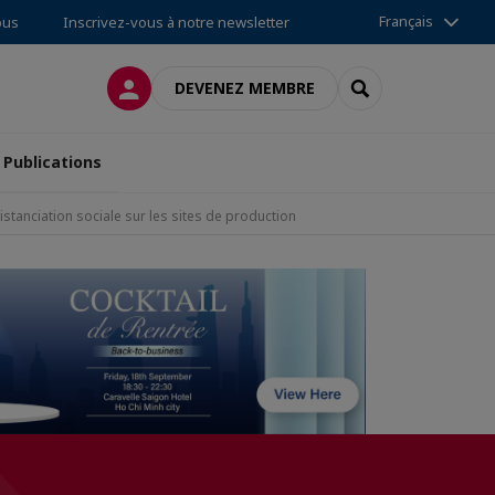
Français
ous
Inscrivez-vous à notre newsletter
CONNEXION
RECHERCHER
DEVENEZ MEMBRE
Publications
stanciation sociale sur les sites de production