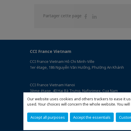
Partager
Partager
Partager cette page
sur
sur
Facebook
Linkedin
CCI France Vietnam
CCI France Vietnam Hô Chi Minh-Ville
1er étage, 186 Nguyễn Văn Hưởng, Phường An Khánh
CCI France Vietnam Hanoi
3ème étage, 40 Hai Bà Trưng, Naforimex, Cua Nam
(Accéder au plan)
Our website uses cookies and others trackers to ease it us
used. Your choices will concern the whole website. You w
Accept all purposes
Accept the essentials
Custo