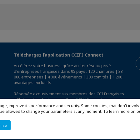
Téléchargez l’application CCIFI Connect
Accélérez votre business grâce au 1er réseau privé
d'entreprises françaises dans 95 pays : 120 chambres | 33
000 entreprises | 4 000 événements | 300 comités | 1 200
avantages exclusifs
Réservée exclusivement aux membres des CCI Françaises
à l'International,
découvrez l'app CCIFI Connect
.
age, improve its performance and security. Some cookies, that don't involv
ill be allowed to change your parameters at any moment. To learn more on
mize