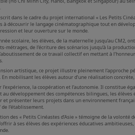
cole (Ho Chi Minh City, Hanoi, Bangkok et Singapour) au se
.
inscrit dans le cadre du projet international « Les Petits Cin
ves à découvrir le langage cinématographique tout en dévelo
pression et leur ouverture sur le monde.
nnée scolaire, les élèves, de la maternelle jusqu’au CM2, ont
ts-métrages, de l’écriture des scénarios jusqu’à la production
’aboutissement de ce travail collectif en mettant à l’honneur
s.
nsion artistique, ce projet illustre pleinement l’approche 
. En mobilisant les élèves autour d’une réalisation concrète, 
 l’expérience, la coopération et l’autonomie. Il constitue é
t au développement des compétences bilingues, les élèves 
r et présenter leurs projets dans un environnement frança
 de l’établissement.
ion des « Petits Cinéastes d’Asie » témoigne de la volonté d
’offrir à ses élèves des expériences éducatives ambitieuses,
nde.