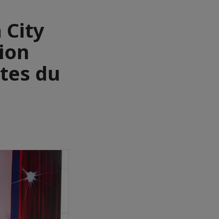
 City
tion
stes du