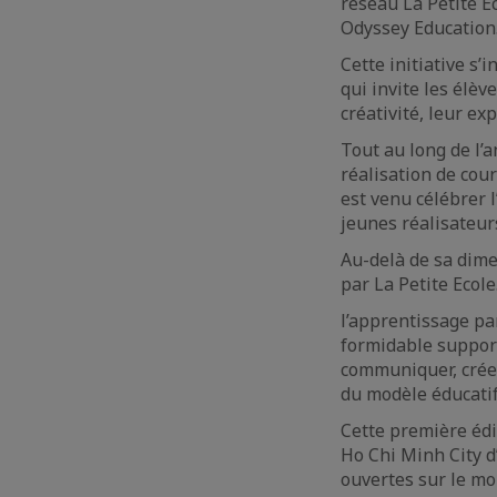
réseau La Petite E
Odyssey Education
Cette initiative s’
qui invite les élè
créativité, leur ex
Tout au long de l’a
réalisation de cour
est venu célébrer l
jeunes réalisateur
Au-delà de sa dime
par La Petite Ecole
l’apprentissage par
formidable suppor
communiquer, crée
du modèle éducatif
Cette première édit
Ho Chi Minh City d
ouvertes sur le mo