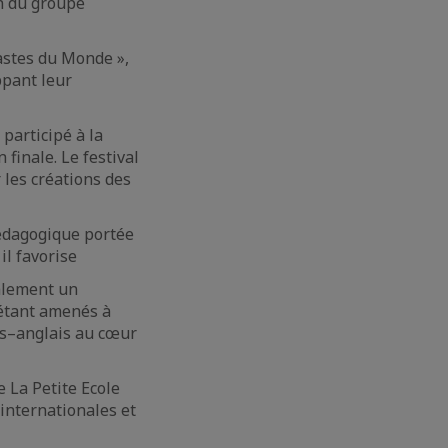
in du groupe
éastes du Monde »,
ppant leur
 participé à la
 finale. Le festival
 les créations des
pédagogique portée
il favorise
galement un
étant amenés à
is–anglais au cœur
e La Petite Ecole
 internationales et