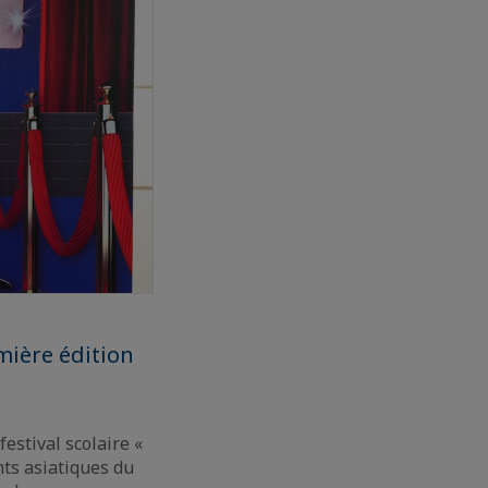
mière édition
estival scolaire «
nts asiatiques du