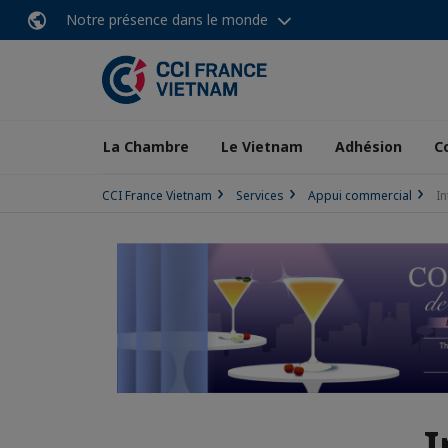
Notre présence dans le monde
La Chambre
Le Vietnam
Adhésion
C
CCI France Vietnam
Services
Appui commercial
I
I