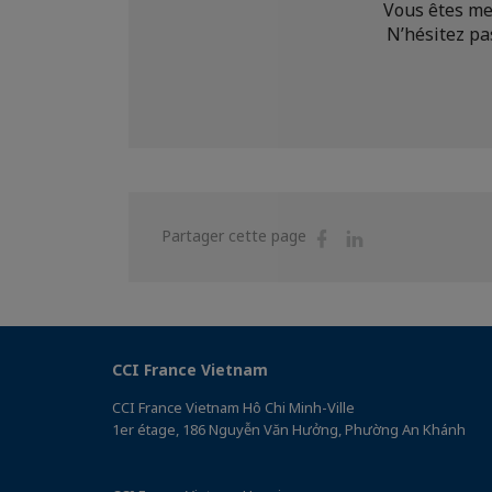
Vous êtes me
N’hésitez pas
Partager
Partager
Partager cette page
sur
sur
Facebook
Linkedin
CCI France Vietnam
CCI France Vietnam Hô Chi Minh-Ville
1er étage, 186 Nguyễn Văn Hưởng, Phường An Khánh