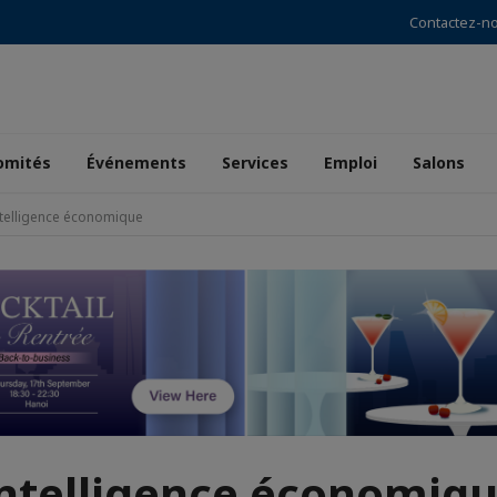
Contactez-n
omités
Événements
Services
Emploi
Salons
ntelligence économique
ntelligence économiq