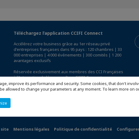
Téléchargez l’application CCIFI Connect
Accélérez votre business grâce au 1er réseau privé
d'entreprises françaises dans 95 pays : 120 chambres | 33
000 entreprises | 4 000 événements | 300 comités | 1 200
avantages exclusifs
Réservée exclusivement aux membres des CCI Françaises
à l'International,
découvrez l'app CCIFI Connect
.
age, improve its performance and security. Some cookies, that don't involv
ill be allowed to change your parameters at any moment. To learn more on
mize
 site
Mentions légales
Politique de confidentialité
Configurer