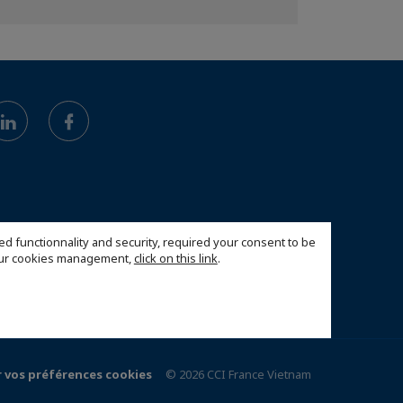
ed functionnality and security, required your consent to be
 our cookies management,
click on this link
.
 vos préférences cookies
© 2026 CCI France Vietnam