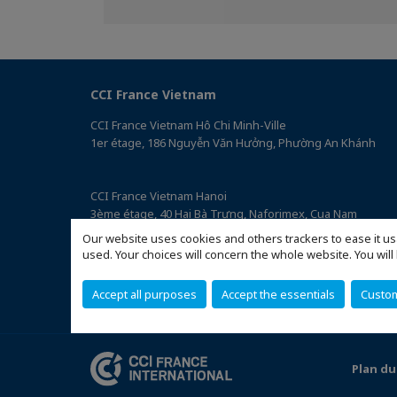
sur
sur
Facebook
Linkedin
CCI France Vietnam
CCI France Vietnam Hô Chi Minh-Ville
1er étage, 186 Nguyễn Văn Hưởng, Phường An Khánh
CCI France Vietnam Hanoi
3ème étage, 40 Hai Bà Trưng, Naforimex, Cua Nam
(Accéder au plan)
Our website uses cookies and others trackers to ease it us
used. Your choices will concern the whole website. You w
Accept all purposes
Accept the essentials
Custo
Plan du