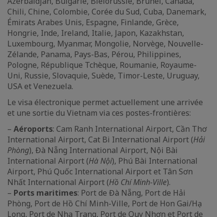
Azerbaïdjan, Bulgarie, Biélorussie, Brunei, Canada,
Chili, Chine, Colombie, Corée du Sud, Cuba, Danemark,
Émirats Arabes Unis, Espagne, Finlande, Grèce,
Hongrie, Inde, Ireland, Italie, Japon, Kazakhstan,
Luxembourg, Myanmar, Mongolie, Norvège, Nouvelle-
Zélande, Panama, Pays-Bas, Pérou, Philippines,
Pologne, République Tchèque, Roumanie, Royaume-
Uni, Russie, Slovaquie, Suède, Timor-Leste, Uruguay,
USA et Venezuela.
Le visa électronique permet actuellement une arrivée
et une sortie du Vietnam via ces postes-frontières:
–
Aéroports
: Cam Ranh International Airport, Cần Thơ
International Airport, Cat Bi International Airport (
Hải
Phòng
), Đà Nẵng International Airport, Nội Bài
International Airport (
Hà Nội
), Phú Bài International
Airport, Phú Quốc International Airport et Tân Sơn
Nhất International Airport (
Hồ Chí Minh-Ville
).
–
Ports maritimes
: Port de Đà Nẵng, Port de Hải
Phòng, Port de Hồ Chí Minh-Ville, Port de Hon Gai/Hạ
Long, Port de Nha Trang, Port de Quy Nhơn et Port de