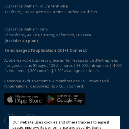
CCI France Vietnam Hô Chi Minh-Ville
1er étage, 186 Nguyễn Văn Hưởng, Phường An Khánh
CCI France Vietnam Hanoi
3ème étage, 40 Hai Bà Trưng, Naforimex, Cua Nam
(Accéder au plan)
Téléchargez l’application CCIFI Connect
Accélérez votre business grâce au 1er réseau privé d'entreprises
françaises dans 95 pays : 120 chambres | 33 000 entreprises | 4 000
événements | 300 comités | 1 200 avantages exclusifs
Réservée exclusivement aux membres des CCI Françaises à
l'International,
découvrez l'app CCIFI Connect
.
Our website uses cookies and others trackers to ease it
usage, improve its performance and security. Some