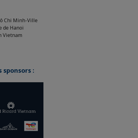
 Chi Minh-Ville
e de Hanoï
h Vietnam
s sponsors :