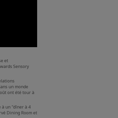
se et
 Awards Sensory
elations
 dans un monde
goût ont été tour à
e à un "dîner à 4
rvé Dining Room et