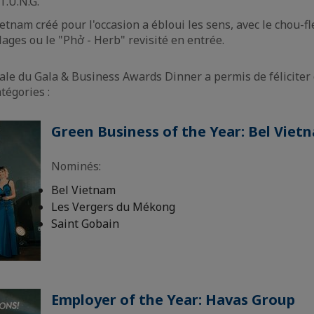
T.U.N.G.
tnam créé pour l'occasion a ébloui les sens, avec le chou-fl
lages ou le "Phở - Herb" revisité en entrée.
iale du Gala & Business Awards Dinner a permis de féliciter
tégories :
Green Business of the Year: Bel Viet
Nominés:
Bel Vietnam
Les Vergers du Mékong
Saint Gobain
Employer of the Year: Havas Group