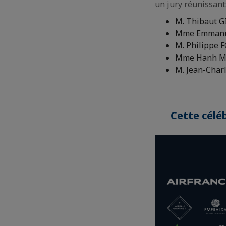
un jury réunissant
M. Thibaut G
Mme Emmanuel
M. Philippe 
Mme Hanh MAI
M. Jean-Charl
Cette céléb