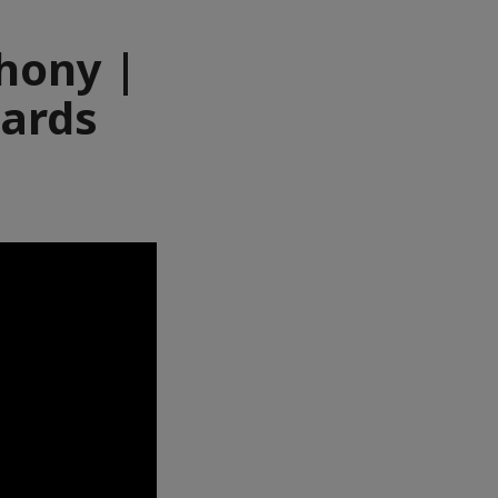
hony |
wards