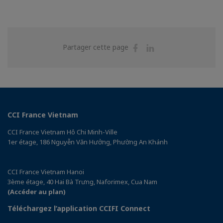
Partager
Partager
Partager cette page
sur
sur
Facebook
Linkedin
CCI France Vietnam
CCI France Vietnam Hô Chi Minh-Ville
1er étage, 186 Nguyễn Văn Hưởng, Phường An Khánh
CCI France Vietnam Hanoi
3ème étage, 40 Hai Bà Trưng, Naforimex, Cua Nam
(Accéder au plan)
Téléchargez l’application CCIFI Connect