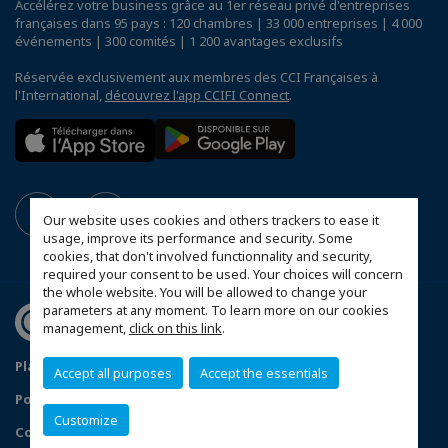
Accélérez votre business grâce au 1er réseau privé d'entreprises
françaises dans 95 pays : 120 chambres | 33 000 entreprises | 4 000
événements | 300 comités | 1 200 avantages exclusifs
Réservée exclusivement aux membres des CCI Françaises à
l'International,
découvrez l'app CCIFI Connect
.
Our website uses cookies and others trackers to ease it
usage, improve its performance and security. Some
cookies, that don't involved functionnality and security,
required your consent to be used. Your choices will concern
the whole website. You will be allowed to change your
parameters at any moment. To learn more on our cookies
management,
click on this link
.
Plan du site
Mentions légales
Accept all purposes
Accept the essentials
Politique de confidentialité
Customize
Configurer vos préférences cookies