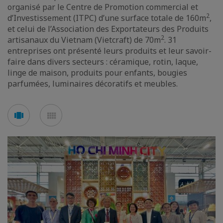
organisé par le Centre de Promotion commercial et
2
d’Investissement (ITPC) d’une surface totale de 160m
,
et celui de l’Association des Exportateurs des Produits
2
artisanaux du Vietnam (Vietcraft) de 70m
. 31
entreprises ont présenté leurs produits et leur savoir-
faire dans divers secteurs : céramique, rotin, laque,
linge de maison, produits pour enfants, bougies
parfumées, luminaires décoratifs et meubles.
Voir
Voir
en
en
mode
mode
carousel
mosaïque