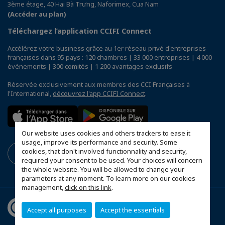
3ème étage, 40 Hai Bà Trưng, Naforimex, Cua Nam
(Accéder au plan)
Téléchargez l’application CCIFI Connect
Accélérez votre business grâce au 1er réseau privé d'entreprises
françaises dans 95 pays : 120 chambres | 33 000 entreprises | 4 000
événements | 300 comités | 1 200 avantages exclusifs
Réservée exclusivement aux membres des CCI Françaises à
l'International,
découvrez l'app CCIFI Connect
.
Our website uses cookies and others trackers to ease it
usage, improve its performance and security. Some
cookies, that don't involved functionnality and security,
required your consent to be used. Your choices will concern
the whole website. You will be allowed to change your
parameters at any moment. To learn more on our cookies
management,
click on this link
.
Accept all purposes
Accept the essentials