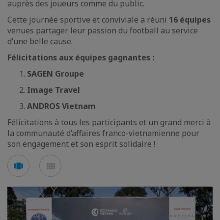
auprès des joueurs comme du public.
Cette journée sportive et conviviale a réuni
16 équipes
venues partager leur passion du football au service
d’une belle cause.
Félicitations aux équipes gagnantes :
SAGEN Groupe
Image Travel
ANDROS Vietnam
Félicitations à tous les participants et un grand merci à
la communauté d’affaires franco-vietnamienne pour
son engagement et son esprit solidaire !
Voir
Voir
en
en
mode
mode
carousel
mosaïque