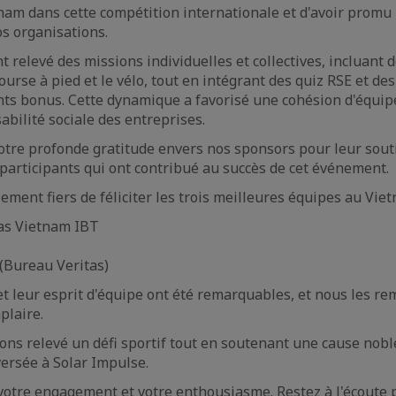
nam dans cette compétition internationale et d'avoir promu 
os organisations.
t relevé des missions individuelles et collectives, incluant de
ourse à pied et le vélo, tout en intégrant des quiz RSE et de
ts bonus. Cette dynamique a favorisé une cohésion d'équip
abilité sociale des entreprises.
re profonde gratitude envers nos sponsors pour leur souti
 participants qui ont contribué au succès de cet événement.
ent fiers de féliciter les trois meilleures équipes au Viet
as Vietnam IBT
(Bureau Veritas)
 leur esprit d'équipe ont été remarquables, et nous les re
plaire.
ns relevé un défi sportif tout en soutenant une cause noble
ersée à Solar Impulse.
votre engagement et votre enthousiasme. Restez à l'écoute 