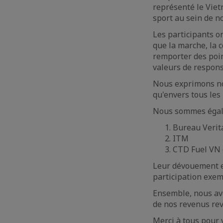
représenté le Viet
sport au sein de n
Les participants on
que la marche, la c
remporter des poin
valeurs de respons
Nous exprimons not
qu'envers tous les
Nous sommes égalem
Bureau Verit
ITM
CTD Fuel VN 
Leur dévouement et
participation exem
Ensemble, nous avo
de nos revenus rev
Merci à tous pour 