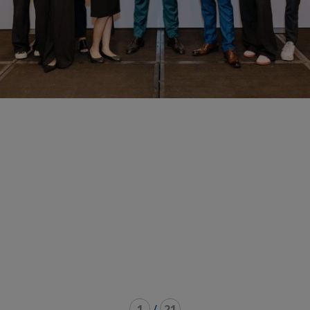
1
/
21