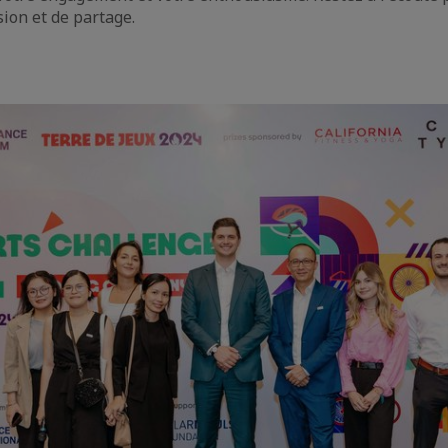
sion et de partage.
e
aïque