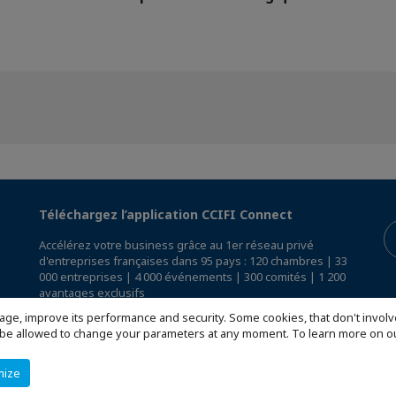
Téléchargez l’application CCIFI Connect
Accélérez votre business grâce au 1er réseau privé
d'entreprises françaises dans 95 pays : 120 chambres | 33
000 entreprises | 4 000 événements | 300 comités | 1 200
avantages exclusifs
age, improve its performance and security. Some cookies, that don't involv
Réservée exclusivement aux membres des CCI Françaises
ill be allowed to change your parameters at any moment. To learn more on
à l'International,
découvrez l'app CCIFI Connect
.
mize