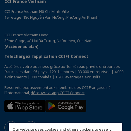
CCI France Vietnam
CCI France Vietnam Hô Chi Minh-Ville
1er étage, 186 Nguyễn Văn Hưởng, Phường An Khánh
CCI France Vietnam Hanoi
3ème étage, 40 Hai Bà Trưng, Naforimex, Cua Nam
(Accéder au plan)
Téléchargez l’application CCIFI Connect
Accélérez votre business grâce au 1er réseau privé d'entreprises
françaises dans 95 pays : 120 chambres | 33 000 entreprises | 4 000
événements | 300 comités | 1 200 avantages exclusifs
Réservée exclusivement aux membres des CCI Françaises à
l'International,
découvrez l'app CCIFI Connect
.
Our website uses cookies and others trackers to ease it