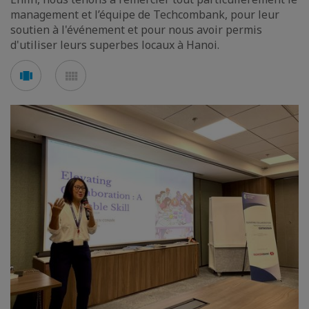
management et l’équipe de Techcombank, pour leur
soutien à l'événement et pour nous avoir permis
d'utiliser leurs superbes locaux à Hanoi.
Voir
Voir
en
en
mode
mode
carousel
mosaïque