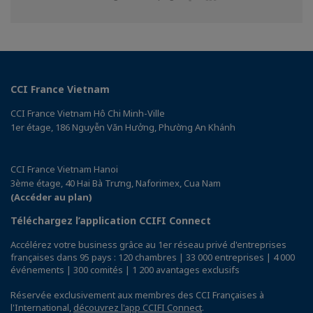
sur
sur
Facebook
Linkedin
CCI France Vietnam
CCI France Vietnam Hô Chi Minh-Ville
1er étage, 186 Nguyễn Văn Hưởng, Phường An Khánh
CCI France Vietnam Hanoi
3ème étage, 40 Hai Bà Trưng, Naforimex, Cua Nam
(Accéder au plan)
Téléchargez l’application CCIFI Connect
Accélérez votre business grâce au 1er réseau privé d'entreprises
françaises dans 95 pays : 120 chambres | 33 000 entreprises | 4 000
événements | 300 comités | 1 200 avantages exclusifs
Réservée exclusivement aux membres des CCI Françaises à
l'International,
découvrez l'app CCIFI Connect
.