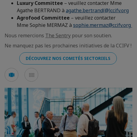
Luxury Committee
– veuillez contacter Mme
Agathe BERTRAND à
agathe.bertrand(@)ccifv.org
Agrofood Committee
– veuillez contacter
Mme Sophie MERMAZ à
sophie.mermaz@ccifv.org
Nous remercions
The Sentry
pour son soutien.
Ne manquez pas les prochaines initiatives de la CCIFV !
DÉCOUVREZ NOS COMITÉS SECTORIELS
Voir
Voir
en
en
mode
mode
carousel
mosaïque