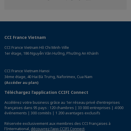
sur
sur
Facebook
Linkedin
CCI France Vietnam
CCI France Vietnam Hô Chi Minh-Ville
1er étage, 186 Nguyễn Văn Hưởng, Phường An Khánh
CCI France Vietnam Hanoi
3ème étage, 40 Hai Bà Trưng, Naforimex, Cua Nam
(Accéder au plan)
Téléchargez l’application CCIFI Connect
Accélérez votre business grâce au 1er réseau privé d'entreprises
françaises dans 95 pays : 120 chambres | 33 000 entreprises | 4 000
événements | 300 comités | 1 200 avantages exclusifs
Réservée exclusivement aux membres des CCI Françaises à
l'International,
découvrez l'app CCIFI Connect
.