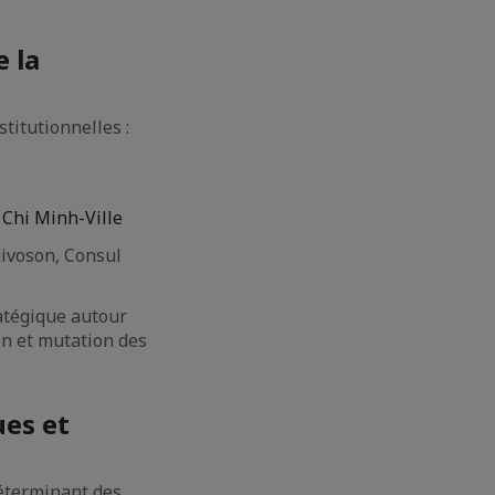
e la
titutionnelles :
Chi Minh-Ville
aivoson, Consul
ratégique autour
on et mutation des
ues et
déterminant des