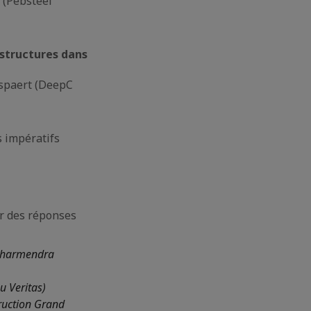
 (Pebsteel
astructures dans
aspaert (DeepC
s impératifs
er des réponses
Dharmendra
u Veritas)
ruction Grand