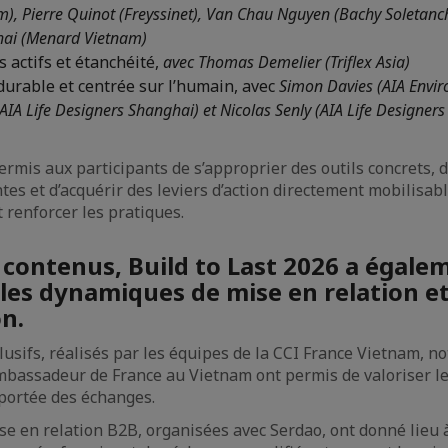
m), Pierre Quinot (Freyssinet), Van Chau Nguyen (Bachy Soletanc
ai (Menard Vietnam)
s actifs et étanchéité,
avec Thomas Demelier (Triflex Asia)
durable et centrée sur l’humain, avec
Simon Davies (AIA Envir
AIA Life Designers Shanghai) et Nicolas Senly (AIA Life Designers
ermis aux participants de s’approprier des outils concrets, d
es et d’acquérir des leviers d’action directement mobilisa
t renforcer les pratiques.
 contenus, Build to Last 2026 a égale
r les dynamiques de mise en relation e
on.
lusifs, réalisés par les équipes de la CCI France Vietnam, 
ambassadeur de France au Vietnam ont permis de valoriser le
 portée des échanges.
se en relation B2B, organisées avec Serdao, ont donné lieu 