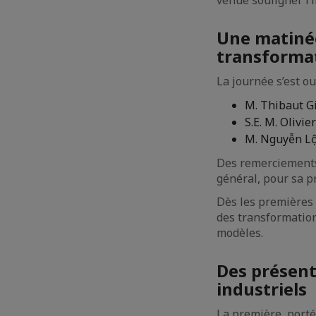
venue souligner l’i
Une matinée 
transforma
La journée s’est ou
M. Thibaut Gi
S.E. M. Olivi
M. Nguyễn Lộ
Des remerciements
général, pour sa p
Dès les premières 
des transformation
modèles.
Des présent
industriels
La première, porté