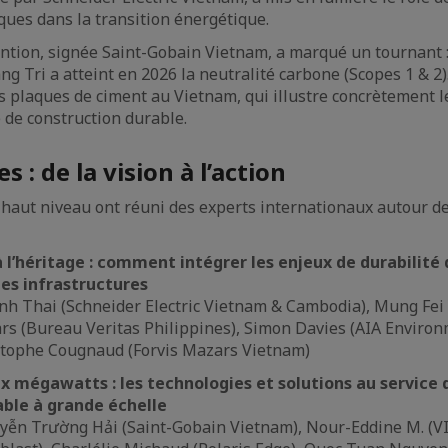
ues dans la transition énergétique.
ntion, signée Saint-Gobain Vietnam, a marqué un tournant :
g Tri a atteint en 2026 la neutralité carbone (Scopes 1 & 2
es plaques de ciment au Vietnam, qui illustre concrètement 
 de construction durable.
s : de la vision à l’action
 haut niveau ont réuni des experts internationaux autour de
à l’héritage : comment intégrer les enjeux de durabilité 
s infrastructures
nh Thai (Schneider Electric Vietnam & Cambodia), Mung Fei 
ars (Bureau Veritas Philippines), Simon Davies (AIA Enviro
stophe Cougnaud (Forvis Mazars Vietnam)
 mégawatts : les technologies et solutions au service 
able à grande échelle
uyễn Trường Hải (Saint-Gobain Vietnam), Nour-Eddine M. (VI