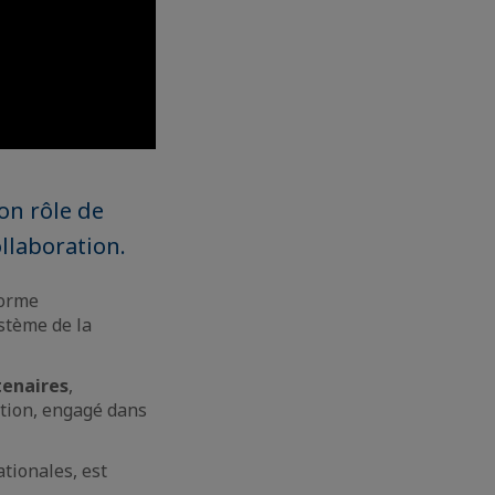
son rôle de
llaboration.
forme
ystème de la
tenaires
,
tion, engagé dans
tionales, est