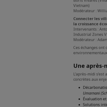
Boris Vivares (Viv
Vietnam)
Modérateur : Will
Connecter les vil
la croissance éco
Intervenants : Ant
Industrial Zones V
Modérateur : Adam
Ces échanges ont o
environnementaux
Une après-m
L’après-midi s’est 
concrètes aux enje
Décarbonation
Umarnani (Schn
Évaluation et
Solutions int