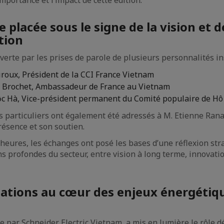
mportance et l’impact de cette édition.
placée sous le signe de la vision et d
tion
verte par les prises de parole de plusieurs personnalités ins
roux, Président de la CCI France Vietnam
er Brochet, Ambassadeur de France au Vietnam
c Hà, Vice-président permanent du Comité populaire de Hô 
 particuliers ont également été adressés à M. Etienne Ran
résence et son soutien.
heures, les échanges ont posé les bases d’une réflexion st
s profondes du secteur, entre vision à long terme, innovati
ations au cœur des enjeux énergétiq
e par Schneider Electric Vietnam, a mis en lumière le rôle 