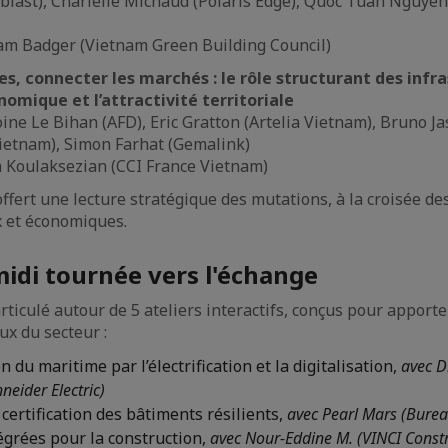
ablast), Charlélie Michaud (Polaris Edge), Quoc Tuan Nguyen
iam Badger (Vietnam Green Building Council)
les, connecter les marchés : le rôle structurant des infr
nomique et l’attractivité territoriale
oine Le Bihan (AFD), Eric Gratton (Artelia Vietnam), Bruno J
ietnam), Simon Farhat (Gemalink)
 Koulaksezian (CCI France Vietnam)
ffert une lecture stratégique des mutations, à la croisée de
 et économiques.
idi tournée vers l'échange
articulé autour de 5 ateliers interactifs, conçus pour apport
ux du secteur :
 du maritime par l’électrification et la digitalisation,
avec 
eider Electric)
 certification des bâtiments résilients,
avec Pearl Mars (Burea
égrées pour la construction,
avec Nour-Eddine M. (VINCI Const