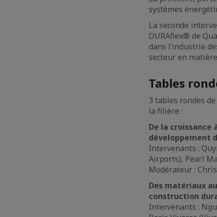
systèmes énergétiq
La seconde interve
DURAflex®️ de Quan
dans l’industrie d
secteur en matière
Tables ronde
3 tables rondes de
la filière :
De la croissance 
développement de
Intervenants : Quy
Airports), Pearl M
Modérateur : Chri
Des matériaux aux
construction dur
Intervenants : Ng