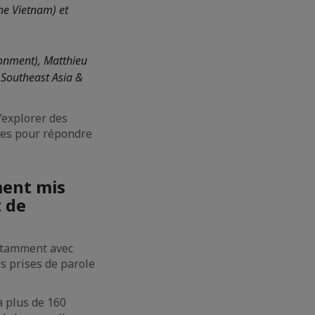
he Vietnam) et
onment), Matthieu
 Southeast Asia &
’explorer des
bles pour répondre
ment mis
t de
notamment avec
s prises de parole
à plus de 160