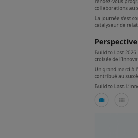
rendez-vous progra
collaborations au 
La journée s’est c
catalyseur de relat
Perspective
Build to Last 2026 
croisée de l’innovat
Un grand merci à l
contribué au succès
Build to Last. L’i
Voir
Voir
en
en
mode
mod
carousel
mos