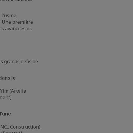
 l’usine
). Une première
les avancées du
s grands défis de
dans le
Yim (Artelia
nment)
d’une
NCI Construction),