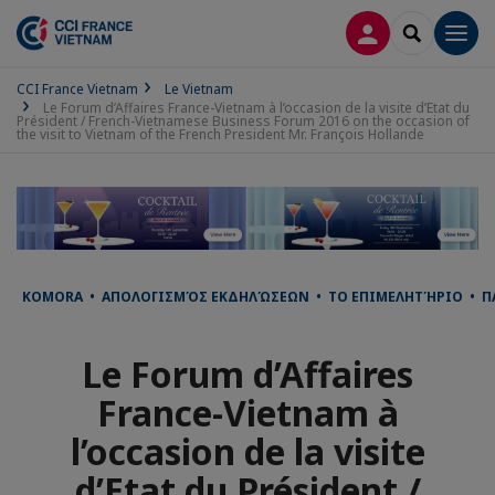
CONNEXION
RECHERCH
Men
CCI France Vietnam
Le Vietnam
Le Forum d’Affaires France-Vietnam à l’occasion de la visite d’Etat du
Président / French-Vietnamese Business Forum 2016 on the occasion of
the visit to Vietnam of the French President Mr. François Hollande
KOMORA • ΑΠΟΛΟΓΙΣΜΌΣ ΕΚΔΗΛΏΣΕΩΝ • ΤΟ ΕΠΙΜΕΛΗΤΉΡΙΟ • ПАЛА
Le Forum d’Affaires
France-Vietnam à
l’occasion de la visite
d’Etat du Président /