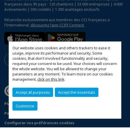
françaises dans 95 pays : 120 chambres | 33 000 entreprises | 4 000
événements | 300 comités | 1 200 avantages exclusifs
Réservée exclusivement aux membres des CCI Françaises à
l'International,
découvrez l'app CCIFI Connect
.
Our website uses cookies and others trackers to ease it
usage, improve its performance and security. Some
cookies, that don't involved functionnality and security,
required your consent to be used. Your choices will concern
the whole website. You will be allowed to change your
parameters at any moment. To learn more on our cookies
management,
click on this link
.
Accept all purposes
Accept the essentials
Plan du site
Mentions légales
Customize
Politique de confidentialité
Configurer vos préférences cookies