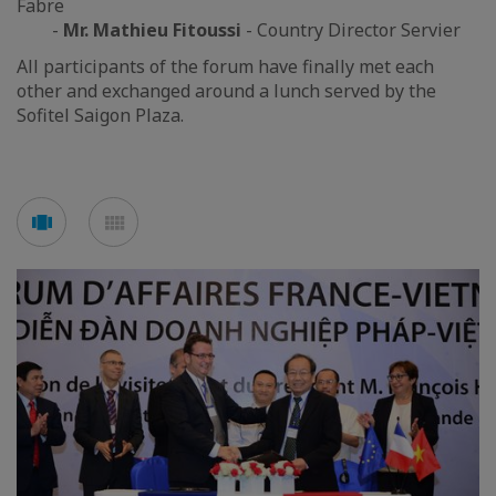
Fabre
-
Mr. Mathieu Fitoussi
- Country Director Servier
All participants of the forum have finally met each
other and exchanged around a lunch served by the
Sofitel Saigon Plaza.
Voir
Voir
en
en
mode
mode
carousel
mosaïque