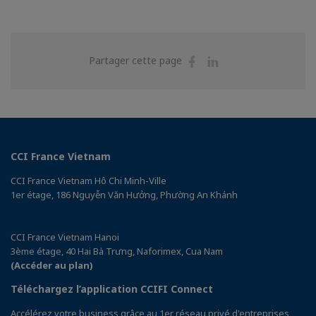
Partager
Partager
Partager cette page
sur
sur
Facebook
Linkedin
CCI France Vietnam
CCI France Vietnam Hô Chi Minh-Ville
1er étage, 186 Nguyễn Văn Hưởng, Phường An Khánh
CCI France Vietnam Hanoi
3ème étage, 40 Hai Bà Trưng, Naforimex, Cua Nam
(Accéder au plan)
Téléchargez l’application CCIFI Connect
Accélérez votre business grâce au 1er réseau privé d'entreprises