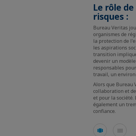
Le rôle de
risques :
Bureau Veritas jou
organismes de régle
la protection de l'
les aspirations soc
transition implique
devenir un modèle 
responsables pour
travail, un enviro
Alors que Bureau V
collaboration et de
et pour la société
également un trem
confiance.
Voir
Voir
en
en