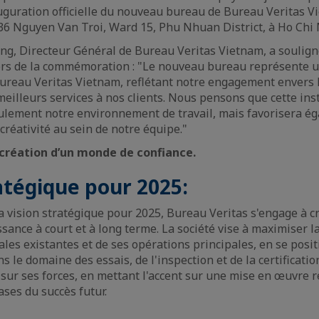
auguration officielle du nouveau bureau de Bureau Veritas 
 36 Nguyen Van Troi, Ward 15, Phu Nhuan District, à Ho Chi 
g, Directeur Général de Bureau Veritas Vietnam, a soulign
rs de la commémoration : "Le nouveau bureau représente 
reau Veritas Vietnam, reflétant notre engagement envers l
 meilleurs services à nos clients. Nous pensons que cette in
ulement notre environnement de travail, mais favorisera ég
 créativité au sein de notre équipe."
création d’un monde de confiance.
atégique pour 2025:
vision stratégique pour 2025, Bureau Veritas s'engage à cré
sance à court et à long terme. La société vise à maximiser l
ales existantes et de ses opérations principales, en se posi
ns le domaine des essais, de l'inspection et de la certificati
sur ses forces, en mettant l'accent sur une mise en œuvre ré
ases du succès futur.