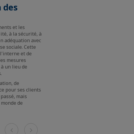
n des
ents et les
té, à la sécurité, à
 en adéquation avec
se sociale. Cette
l'interne et de
 des mesures
à un lieu de
.
ation, de
ce pour ses clients
 passé, mais
n monde de
Previous
Next