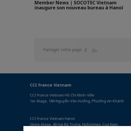
Member News | SOCOTEC Vietnam
inaugure son nouveau bureau à Hanoï
Partager
Partager
Partager cette page
sur
sur
Facebook
Linkedin
CCI France Vietnam
CCI France Vietnam Hô Chi Minh-Ville
1er étage, 186 Nguyễn Văn Hưởng, Phường An Khánh
CCI France Vietnam Hanoi
3ème étage, 40 Hai Bà Trưng, Naforimex, Cua Nam
(Accéder au plan)