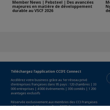
Member News | Pebsteel | Des avancées
Me
majeures en matière de développement
N
durable au VSCF 2026
de
Téléchargez l’application CCIFI Connect
Accélérez votre business grâce au 1er réseau privé
d'entreprises françaises dans 95 pays : 120 chambres | 33
000 entreprises | 4 000 événements | 300 comités | 1 200
avantages exclusifs
Réservée exclusivement aux membres des CCI Françaises
à l'International,
découvrez l'app CCIFI Connect
.