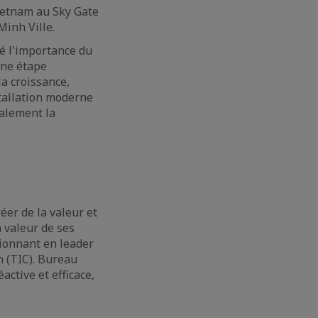
Vietnam au Sky Gate
Minh Ville.
é l'importance du
une étape
a croissance,
stallation moderne
alement la
er de la valeur et
a valeur de ses
tionnant en leader
on (TIC). Bureau
active et efficace,