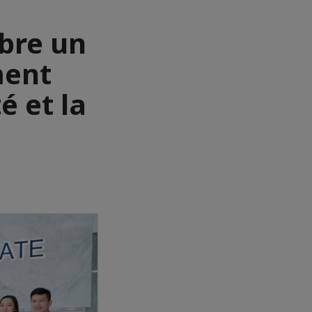
bre un
ment
é et la