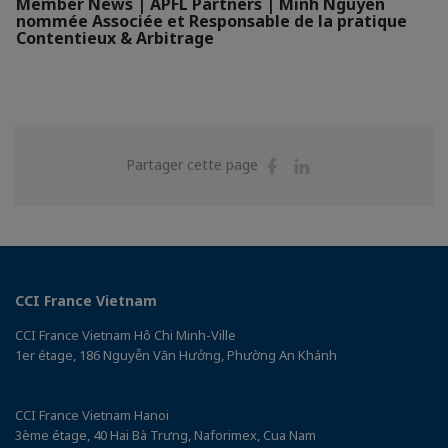
Member News | APFL Partners | Minh Nguyen
nommée Associée et Responsable de la pratique
Contentieux & Arbitrage
Partager
Partager
Partager cette page
sur
sur
Facebook
Linkedin
CCI France Vietnam
CCI France Vietnam Hô Chi Minh-Ville
1er étage, 186 Nguyễn Văn Hưởng, Phường An Khánh
CCI France Vietnam Hanoi
3ème étage, 40 Hai Bà Trưng, Naforimex, Cua Nam