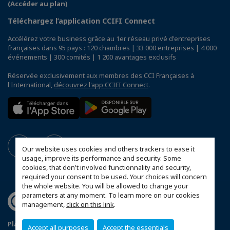
(Accéder au plan)
Téléchargez l’application CCIFI Connect
Accélérez votre business grâce au 1er réseau privé d'entreprises
françaises dans 95 pays : 120 chambres | 33 000 entreprises | 4 000
événements | 300 comités | 1 200 avantages exclusifs
Réservée exclusivement aux membres des CCI Françaises à
l'International,
découvrez l'app CCIFI Connect
.
Our website uses cookies and others trackers to ease it
usage, improve its performance and security. Some
cookies, that don't involved functionnality and security,
required your consent to be used. Your choices will concern
the whole website. You will be allowed to change your
parameters at any moment. To learn more on our cookies
management,
click on this link
.
Plan du site
Mentions légales
Accept all purposes
Accept the essentials