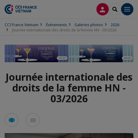
CONNEXION
RECHERCH
Men
CCI France Vietnam
Événements
Galeries photos
2026
Journée internationale des droits de la femme HN - 03/2026
Journée internationale des
droits de la femme HN -
03/2026
Voir
Voir
en
en
mode
mode
carousel
mosaïque