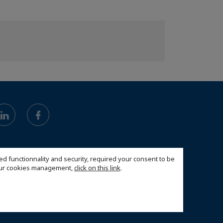
ed functionnality and security, required your consent to be
 our cookies management,
click on this link
.