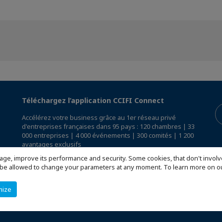
Téléchargez l’application CCIFI Connect
Accélérez votre business grâce au 1er réseau privé
d'entreprises françaises dans 95 pays : 120 chambres | 33
000 entreprises | 4 000 événements | 300 comités | 1 200
avantages exclusifs
age, improve its performance and security. Some cookies, that don't involv
Réservée exclusivement aux membres des CCI Françaises
ill be allowed to change your parameters at any moment. To learn more on
à l'International,
découvrez l'app CCIFI Connect
.
mize