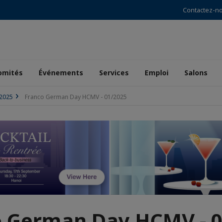
Contactez-n
omités
Événements
Services
Emploi
Salons
2025
Franco German Day HCMV - 01/2025
o German Day HCMV - 0