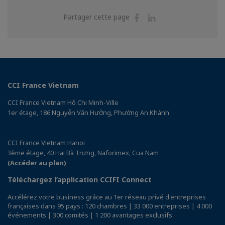
Partager
Partager
Partager cette page
sur
sur
Facebook
Linkedin
CCI France Vietnam
CCI France Vietnam Hô Chi Minh-Ville
1er étage, 186 Nguyễn Văn Hưởng, Phường An Khánh
CCI France Vietnam Hanoi
3ème étage, 40 Hai Bà Trưng, Naforimex, Cua Nam
(Accéder au plan)
Téléchargez l’application CCIFI Connect
Accélérez votre business grâce au 1er réseau privé d'entreprises
françaises dans 95 pays : 120 chambres | 33 000 entreprises | 4 000
événements | 300 comités | 1 200 avantages exclusifs