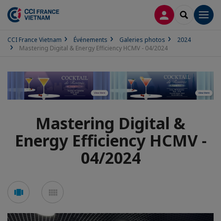
CONNEXION
RECHERCH
Men
CCI France Vietnam
Événements
Galeries photos
2024
Mastering Digital & Energy Efficiency HCMV - 04/2024
Mastering Digital &
Energy Efficiency HCMV -
04/2024
Voir
Voir
en
en
mode
mode
carousel
mosaïque