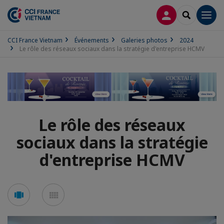
CONNEXION
RECHERCH
Men
CCI France Vietnam
Événements
Galeries photos
2024
Le rôle des réseaux sociaux dans la stratégie d'entreprise HCMV
Le rôle des réseaux
sociaux dans la stratégie
d'entreprise HCMV
Voir
Voir
en
en
mode
mode
carousel
mosaïque