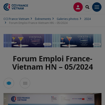
CONNEXION
RECHERCH
Men
CCI France Vietnam
Événements
Galeries photos
2024
Forum Emploi France-Vietnam HN – 05/2024
Forum Emploi France-
Vietnam HN – 05/2024
Voir
Voir
en
en
mode
mode
carousel
mosaïque