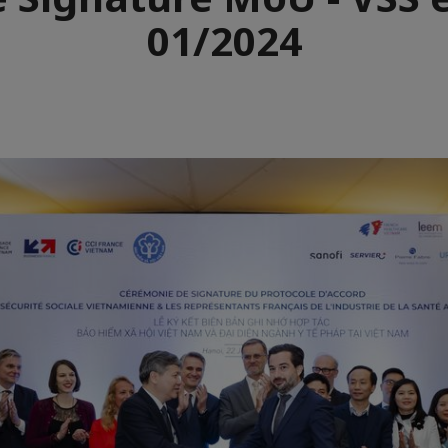
01/2024
r
de
aïque