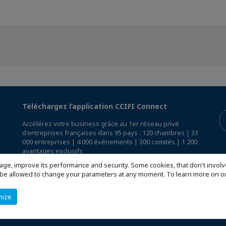
Téléchargez l’application CCIFI Connect
Accélérez votre business grâce au 1er réseau privé
d'entreprises françaises dans 95 pays : 120 chambres | 33
000 entreprises | 4 000 événements | 300 comités | 1 200
avantages exclusifs
age, improve its performance and security. Some cookies, that don't involv
Réservée exclusivement aux membres des CCI Françaises
ill be allowed to change your parameters at any moment. To learn more on
à l'International,
découvrez l'app CCIFI Connect
.
mize