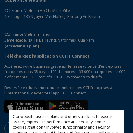
CCI France Vietnam
CCI France Vietnam Hô Chi Minh-Ville
1er étage, 186 Nguyễn Văn Hưởng, Phường An Khánh
CCI France Vietnam Hanoi
3ème étage, 40 Hai Bà Trưng, Naforimex, Cua Nam
(Accéder au plan)
Téléchargez l’application CCIFI Connect
Accélérez votre business grâce au 1er réseau privé d'entreprises
françaises dans 95 pays : 120 chambres | 33 000 entreprises | 4 000
événements | 300 comités | 1 200 avantages exclusifs
Réservée exclusivement aux membres des CCI Françaises à
l'International,
découvrez l'app CCIFI Connect
.
Our website uses cookies and others trackers to ease it
usage, improve its performance and security. Some
cookies, that don't involved functionnality and security,
required your consent to be used. Your choices will concern