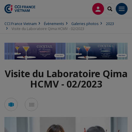
CONNEXION
RECHERCH
Men
CCI France Vietnam
Événements
Galeries photos
2023
Visite du Laboratoire Qima HCMV - 02/2023
Visite du Laboratoire Qima
HCMV - 02/2023
Voir
Voir
en
en
mode
mode
carousel
mosaïque