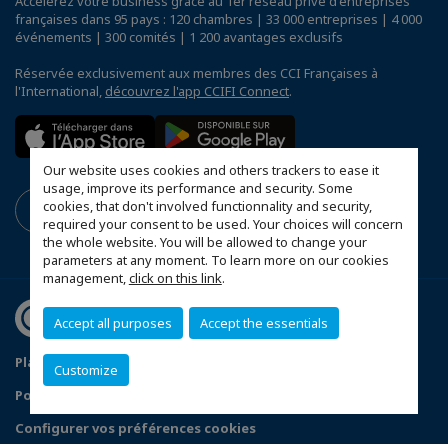
Accélérez votre business grâce au 1er réseau privé d'entreprises
françaises dans 95 pays : 120 chambres | 33 000 entreprises | 4 000
événements | 300 comités | 1 200 avantages exclusifs
Réservée exclusivement aux membres des CCI Françaises à
l'International,
découvrez l'app CCIFI Connect
.
Our website uses cookies and others trackers to ease it
usage, improve its performance and security. Some
cookies, that don't involved functionnality and security,
required your consent to be used. Your choices will concern
the whole website. You will be allowed to change your
parameters at any moment. To learn more on our cookies
management,
click on this link
.
Accept all purposes
Accept the essentials
Plan du site
Mentions légales
Customize
Politique de confidentialité
Configurer vos préférences cookies