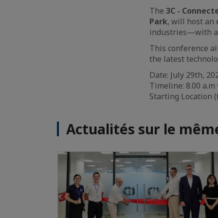
The
3C - Connect
Park
, will host a
industries—with a 
This conference a
the latest technol
Date: July 29th, 20
Timeline: 8.00 a.m 
Starting Location (
Actualités sur le mê