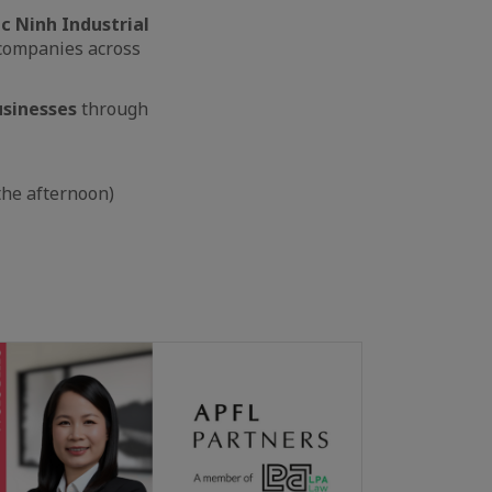
c Ninh Industrial
 companies across
usinesses
through
 the afternoon)