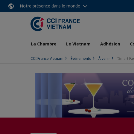
Notre présence dans le monde
La Chambre
Le Vietnam
Adhésion
C
CCI France Vietnam
Événements
À venir
'Smart Fa