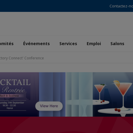
Contactez-n
omités
Événements
Services
Emploi
Salons
ctory Connect' Conference