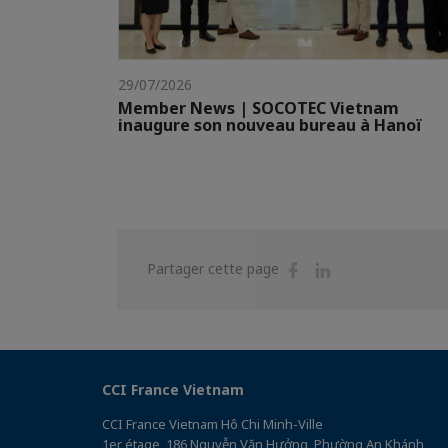
29/07/2026
Member News | SOCOTEC Vietnam
inaugure son nouveau bureau à Hanoï
Partager
Partager
Partager cette page
sur
sur
Facebook
Linkedin
CCI France Vietnam
CCI France Vietnam Hô Chi Minh-Ville
1er étage, 186 Nguyễn Văn Hưởng, Phường An Khánh