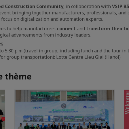
ed Construction Community
, in collaboration with
VSIP Bắ
n event bringing together manufacturers, professionals, and
focus on digitalization and automation experts.
ims to help manufacturers
connect
and
transform their b
ogical advancements from industry leaders.
25
to 5.30 p.m (travel in group, including lunch and the tour in
for group transportation): Lotte Centre Lieu Giai (Hanoi)
me thème