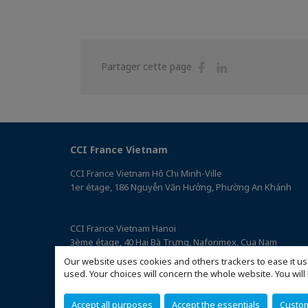
Partager
Partager
Partager cette page
sur
sur
Facebook
Linkedin
CCI France Vietnam
CCI France Vietnam Hô Chi Minh-Ville
1er étage, 186 Nguyễn Văn Hưởng, Phường An Khánh
CCI France Vietnam Hanoi
3ème étage, 40 Hai Bà Trưng, Naforimex, Cua Nam
(Accéder au plan)
Our website uses cookies and others trackers to ease it us
used. Your choices will concern the whole website. You w
Accept all purposes
Accept the essentials
Custo