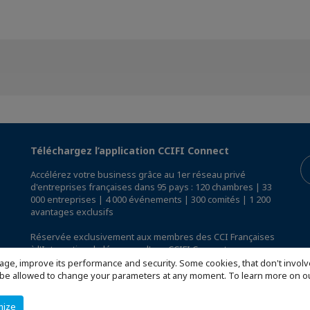
Téléchargez l’application CCIFI Connect
Accélérez votre business grâce au 1er réseau privé
d'entreprises françaises dans 95 pays : 120 chambres | 33
000 entreprises | 4 000 événements | 300 comités | 1 200
avantages exclusifs
Réservée exclusivement aux membres des CCI Françaises
à l'International,
découvrez l'app CCIFI Connect
.
age, improve its performance and security. Some cookies, that don't involv
ill be allowed to change your parameters at any moment. To learn more on
mize