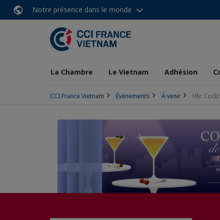
Notre présence dans le monde
La Chambre
Le Vietnam
Adhésion
C
CCI France Vietnam
Événements
À venir
HN: Cockt