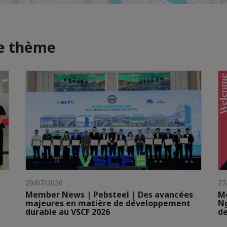
me thème
29/07/2026
27
Member News | Pebsteel | Des avancées
Me
majeures en matière de développement
N
durable au VSCF 2026
de