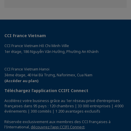
sur
sur
Facebook
Linkedin
CCI France Vietnam
CCI France Vietnam Hô Chi Minh-Ville
1er étage, 186 Nguyễn Văn Hưởng, Phường An Khánh
CCI France Vietnam Hanoi
3ème étage, 40 Hai Bà Trưng, Naforimex, Cua Nam
(Accéder au plan)
Téléchargez l’application CCIFI Connect
Accélérez votre business grâce au 1er réseau privé d'entreprises
françaises dans 95 pays : 120 chambres | 33 000 entreprises | 4 000
événements | 300 comités | 1 200 avantages exclusifs
Réservée exclusivement aux membres des CCI Françaises à
l'International,
découvrez l'app CCIFI Connect
.