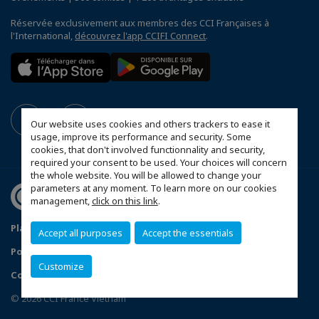
Réservée exclusivement aux membres des CCI Françaises à
l'International,
découvrez l'app CCIFI Connect
.
Our website uses cookies and others trackers to ease it
usage, improve its performance and security. Some
cookies, that don't involved functionnality and security,
required your consent to be used. Your choices will concern
the whole website. You will be allowed to change your
parameters at any moment. To learn more on our cookies
management,
click on this link
.
Plan du site
Mentions légales
Accept all purposes
Accept the essentials
Politique de confidentialité
Customize
Configurer vos préférences cookies
© 2026 CCI France Vietnam