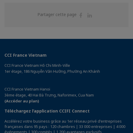
Partager
Partager
Partager cette page
sur
sur
Facebook
Linkedin
CCI France Vietnam
CCI France Vietnam Hô Chi Minh-Ville
1er étage, 186 Nguyễn Văn Hưởng, Phường An Khánh
CCI France Vietnam Hanoi
3ème étage, 40 Hai Bà Trưng, Naforimex, Cua Nam
(Accéder au plan)
Téléchargez l’application CCIFI Connect
Accélérez votre business grâce au 1er réseau privé d'entreprises
françaises dans 95 pays : 120 chambres | 33 000 entreprises | 4 000
événements | 300 comités | 1 200 avantages exclusifs