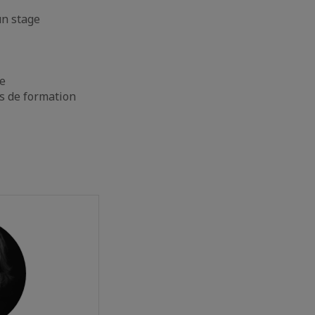
un stage
ge
us de formation