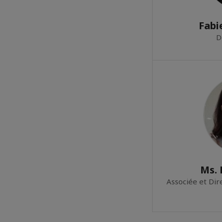
Fabi
D
Ms.
Associée et Dir