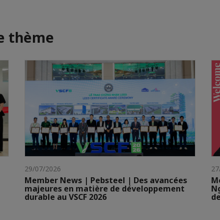
me thème
29/07/2026
27
Member News | Pebsteel | Des avancées
Me
majeures en matière de développement
N
durable au VSCF 2026
de