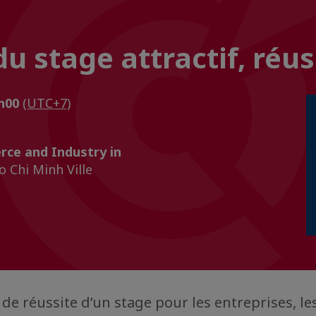
 stage attractif, réuss
0h00
(UTC+7)
ce and Industry in
 Chi Minh Ville
de réussite d’un stage pour les entreprises, les