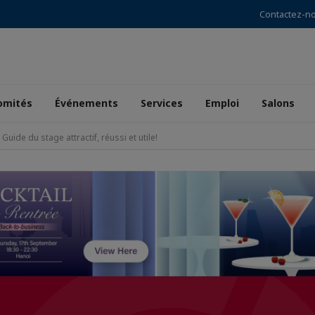
Contactez-n
omités
Événements
Services
Emploi
Salons
Guide du stage attractif, réussi et utile!