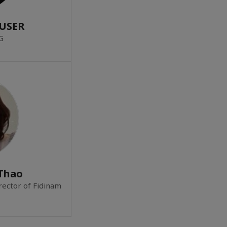
EUSER
G
Thao
rector of Fidinam