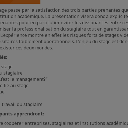
age passe par la satisfaction des trois parties prenantes que
nstitution académique. La présentation visera donc à explicite
renantes pour en particulier éviter les dissonances entre ce
iser la professionalisation du stagiaire tout en garantissant
 L’expérience montre en effet les risques forts de stages vi
rsitaires faiblement opérationnels. L’enjeu du stage est don
exister ces deux mondes.
és:
 stage
u stagiaire
qu’est le management?”
 lié au stage
que
 travail du stagiaire
ipants apprendront:
 coopérer entreprises, stagiaires et institutions académiq