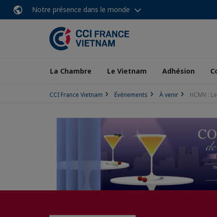
Notre présence dans le monde
La Chambre
Le Vietnam
Adhésion
C
CCI France Vietnam
Événements
À venir
HCMV : Le 